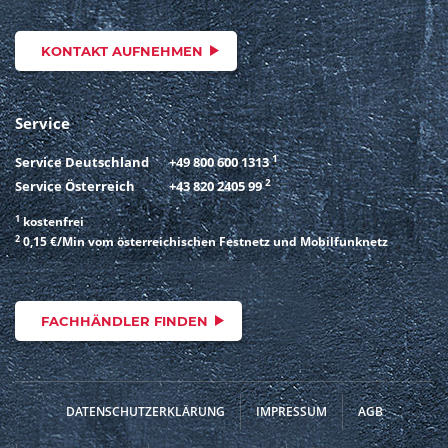
KONTAKT AUFNEHMEN
Service
1
Service Deutschland
+49 800 600 1313
2
Service Österreich
+43 820 2405 99
1
kostenfrei
2
0,15 €/Min vom österreichischen Festnetz und Mobilfunknetz
FACHHÄNDLER FINDEN
DATENSCHUTZERKLÄRUNG
IMPRESSUM
AGB