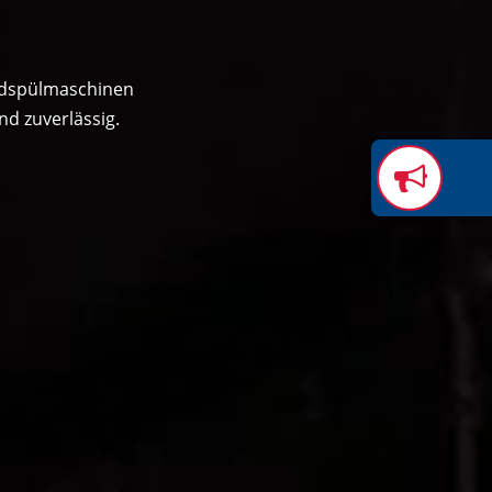
andspülmaschinen
d zuverlässig.