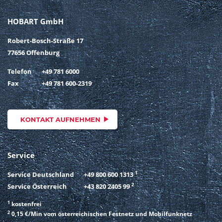
HOBART GmbH
Robert-Bosch-Straße 17
77656 Offenburg
Telefon
+49 781 6000
Fax
+49 781 600-2319
KONTAKT AUFNEHMEN
Service
1
Service Deutschland
+49 800 600 1313
2
Service Österreich
+43 820 2405 99
1
kostenfrei
2
0,15 €/Min vom österreichischen Festnetz und Mobilfunknetz