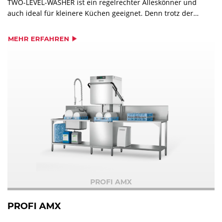
TWO-LEVEL-WASHER ist ein regelrechter Alleskönner und
auch ideal für kleinere Küchen geeignet. Denn trotz der
zweiten Spülebene benötigt der TLW aufgrund seiner
kompakten Konstruktion nicht mehr Platz als eine
MEHR ERFAHREN
konventionelle Spülmaschine.
PROFI AMX
PROFI AMX