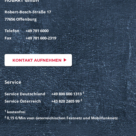
HOBART GmbH
Robert-Bosch-Straße 17
77656 Offenburg
Telefon
+49 781 6000
Fax
+49 781 600-2319
KONTAKT AUFNEHMEN
Service
1
Service Deutschland
+49 800 600 1313
2
Service Österreich
+43 820 2405 99
1
kostenfrei
2
0,15 €/Min vom österreichischen Festnetz und Mobilfunknetz