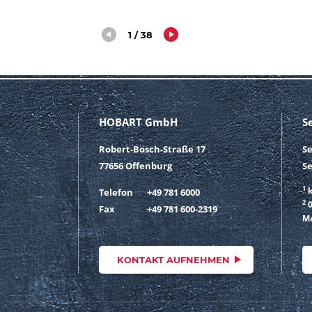
1 / 38
HOBART GmbH
S
Robert-Bosch-Straße 17
S
77656 Offenburg
Se
1
k
Telefon
+49 781 6000
2
0
Fax
+49 781 600-2319
Mo
KONTAKT AUFNEHMEN