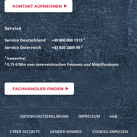
KONTAKT AUFNEHMEN
Service
1
Service Deutschland
+49 800 600 1313
2
Service Österreich
+43 820 2405 99
1
kostenfrei
2
0,15 €/Min vom österreichischen Festnetz und Mobilfunknetz
FACHHÄNDLER FINDEN
DATENSCHUTZERKLÄRUNG
IMPRESSUM
AGB
CYBER SECURITY
GENDER-HINWEIS
COOKIES ANPASSEN