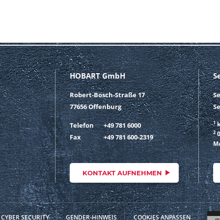
HOBART GmbH
S
Robert-Bosch-Straße 17
S
77656 Offenburg
Se
1
k
Telefon
+49 781 6000
2
0
Fax
+49 781 600-2319
Mo
KONTAKT AUFNEHMEN
CYBER SECURITY
GENDER-HINWEIS
COOKIES ANPASSEN