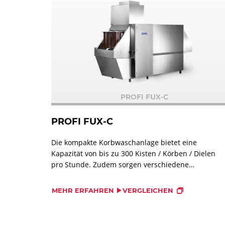
PROFI FUX-C
PROFI FUX-C
Die kompakte Korbwaschanlage bietet eine
Kapazität von bis zu 300 Kisten / Körben / Dielen
pro Stunde. Zudem sorgen verschiedene
Maschinen-Funktionen für ein einwandfreies
Spülergebnis und ermöglichen einen verringerten
MEHR ERFAHREN
VERGLEICHEN
Wassereinsatz.