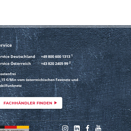
ervice
1
ervice Deutschland
+49 800 600 1313
2
rvice Österreich
+43 820 2405 99
ostenfrei
,15 €/Min vom österreichischen Festnetz und
bilfunknetz
FACHHÄNDLER FINDEN