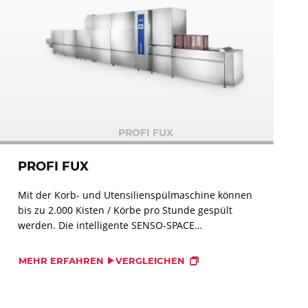
PROFI FUX
PROFI FUX
Mit der Korb- und Utensilienspülmaschine können
bis zu 2.000 Kisten / Körbe pro Stunde gespült
werden. Die intelligente SENSO-SPACE
Leerfacherkennung registriert leere Abschnitte
zwischen den Spülgütern und reguliert den
MEHR ERFAHREN
VERGLEICHEN
Wasserverbrauch auf ein Minimum.