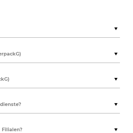
VerpackG)
ckG)
rdienste?
Filialen?