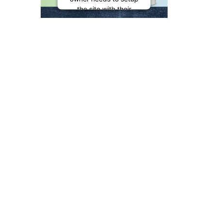
the site with their
CMP to add this
content to the list of
technologies used.
Powered by
Usercentrics Consent
Management
Platform