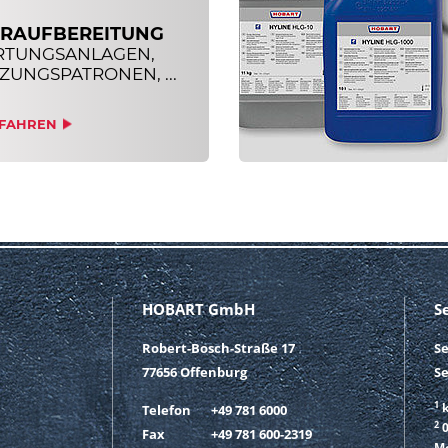
RAUFBEREITUNG
RTUNGSANLAGEN,
ZUNGSPATRONEN, ...
FAHREN
HOBART GmbH
S
Robert-Bosch-Straße 17
S
77656 Offenburg
Se
1
k
Telefon
+49 781 6000
2
0
Fax
+49 781 600-2319
Mo