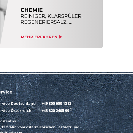
CHEMIE
REINIGER, KLARSPÜLER,
REGENERIERSALZ, ...
MEHR ERFAHREN
ervice
1
ervice Deutschland
+49 800 600 1313
2
rvice Österreich
+43 820 2405 99
ostenfrei
,15 €/Min vom österreichischen Festnetz und
bilfunknetz