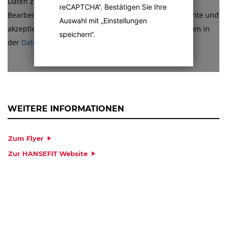
Daten zum Zwecke der Kontaktaufnahme oder zur
reCAPTCHA“. Bestätigen Sie Ihre
Bearbeitung der Anfrage verarbeitet werden. Ich beachte und
Auswahl mit „Einstellungen
akzeptiere hiermit auch die Hinweise und Erläuterungen in
speichern“.
der
Datenschutzerklärung
.
* Pflichtfelder
ABSENDEN
WEITERE INFORMATIONEN
Zum Flyer
Zur HANSEFIT Website