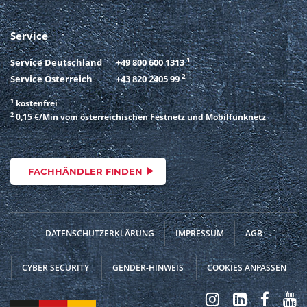
Service
1
Service Deutschland
+49 800 600 1313
2
Service Österreich
+43 820 2405 99
1
kostenfrei
2
0,15 €/Min vom österreichischen Festnetz und Mobilfunknetz
FACHHÄNDLER FINDEN
DATENSCHUTZERKLÄRUNG
IMPRESSUM
AGB
CYBER SECURITY
GENDER-HINWEIS
COOKIES ANPASSEN