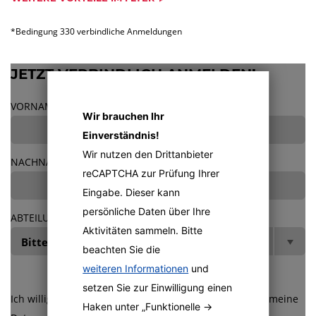
*Bedingung 330 verbindliche Anmeldungen
JETZT VERBINDLICH ANMELDEN!
VORNAME
*
Wir brauchen Ihr
Einverständnis!
Wir nutzen den Drittanbieter
NACHNAME
*
reCAPTCHA zur Prüfung Ihrer
Eingabe. Dieser kann
persönliche Daten über Ihre
ABTEILUNG
*
Aktivitäten sammeln. Bitte
beachten Sie die
weiteren Informationen
und
setzen Sie zur Einwilligung einen
Ich willige mit dem Absenden des Formulars ein, dass meine
Haken unter „Funktionelle ->