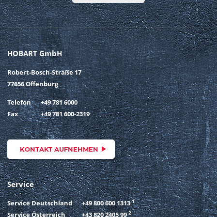
HOBART GmbH
Robert-Bosch-Straße 17
77656 Offenburg
Telefon
+49 781 6000
Fax
+49 781 600-2319
KONTAKT AUFNEHMEN
Service
1
Service Deutschland
+49 800 600 1313
2
Service Österreich
+43 820 2405 99