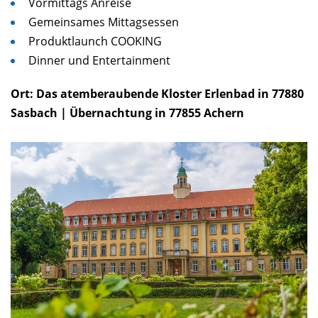
Vormittags Anreise
Gemeinsames Mittagsessen
Produktlaunch COOKING
HOTELBUCHUNG FÜR DEN 12. SEPTEMBER 2024
*
Dinner und Entertainment
Ort: Das atemberaubende Kloster Erlenbad in 77880
Sasbach | Übernachtung in 77855 Achern
Ich willige mit dem Absenden des Formulars ein, dass meine
Daten zum Zwecke der Kontaktaufnahme oder zur
Bearbeitung der Anfrage verarbeitet werden. Ich beachte und
akzeptiere hiermit auch die Hinweise und Erläuterungen in
der
Datenschutzerklärung
.
* Pflichtfelder
SENDEN