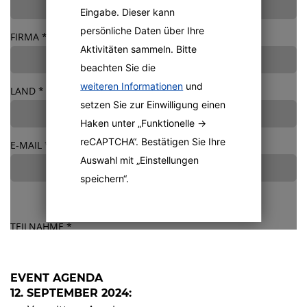
Eingabe. Dieser kann
persönliche Daten über Ihre
FIRMA
*
Aktivitäten sammeln. Bitte
beachten Sie die
weiteren Informationen
und
LAND
*
setzen Sie zur Einwilligung einen
Haken unter „Funktionelle ->
reCAPTCHA“. Bestätigen Sie Ihre
E-MAIL
*
Auswahl mit „Einstellungen
speichern“.
TEILNAHME
*
Ich möchte Ihre Einladung gerne annehmen und melde
mich hiermit an
*
EVENT AGENDA
12. SEPTEMBER 2024:
Ich kann leider nicht teilnehmen
*