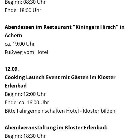
Beginn: 08:30 Uhr
Ende: 18:00 Uhr
IHRE ESSENSWÜNSCHE:
*
Abendessen im Restaurant "Kiningers Hirsch" in
Keine Präferenzen
*
Achern
ca. 19:00 Uhr
Vegetarisches Essen
*
Fußweg vom Hotel
Veganes Essen
*
12.09.
Lebensmittelunverträglichkeit
*
Cooking Launch Event mit Gästen im Kloster
Erlenbad
ANGABEN ZUR LEBENSMITTELUNVERTRÄGLICHKEIT
Beginn: 12:00 Uhr
Ende: ca. 16:00 Uhr
Bitte Fahrgemeinschaften Hotel - Kloster bilden
WEITERE MITTEILUNG:
Abendveranstaltung im Kloster Erlenbad:
Beginn: 18:30 Uhr