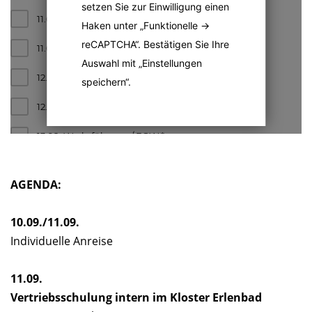
setzen Sie zur Einwilligung einen
11.09. Vertriebsschulung Intern
*
Haken unter „Funktionelle ->
reCAPTCHA“. Bestätigen Sie Ihre
11.09. Abendessen Intern
*
Auswahl mit „Einstellungen
12.09. Launch Event mit Gästen
*
speichern“.
12.09. Abendveranstaltung
*
13.09. Werksführung / EGW
*
HOTELBUCHUNG FÜR DIE VERTRIEBSSCHULUNG UND DAS
EVENT
*
AGENDA:
10.09./11.09.
VON
Individuelle Anreise
11.09.
BIS
Vertriebsschulung intern im Kloster Erlenbad