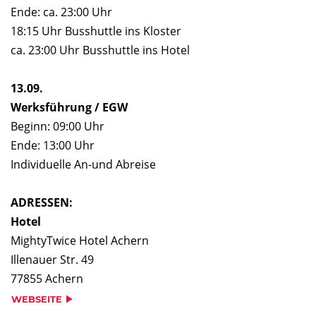
Ende: ca. 23:00 Uhr
Ich willige mit dem Absenden des Formulars ein, dass meine
18:15 Uhr Busshuttle ins Kloster
Daten zum Zwecke der Kontaktaufnahme oder zur
ca. 23:00 Uhr Busshuttle ins Hotel
Bearbeitung der Anfrage verarbeitet werden. Ich beachte und
akzeptiere hiermit auch die Hinweise und Erläuterungen in
13.09.
der
Datenschutzerklärung
.
Werksführung / EGW
Beginn: 09:00 Uhr
Ende: 13:00 Uhr
* Pflichtfelder
SENDEN
Individuelle An-und Abreise
ADRESSEN:
Hotel
MightyTwice Hotel Achern
Illenauer Str. 49
77855 Achern
WEBSEITE