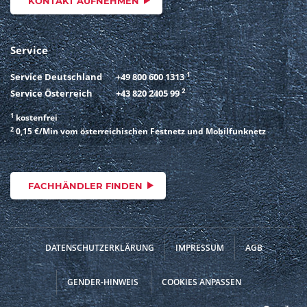
KONTAKT AUFNEHMEN
Service
1
Service Deutschland
+49 800 600 1313
2
Service Österreich
+43 820 2405 99
1
kostenfrei
2
0,15 €/Min vom österreichischen Festnetz und Mobilfunknetz
FACHHÄNDLER FINDEN
DATENSCHUTZERKLÄRUNG
IMPRESSUM
AGB
GENDER-HINWEIS
COOKIES ANPASSEN