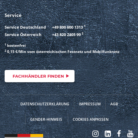
Service
1
Service Deutschland
+49 800 600 1313
2
Service Österreich
+43 820 2405 99
1
kostenfrei
2
0,15 €/Min vom österreichischen Festnetz und Mobilfunknetz
FACHHÄNDLER FINDEN
DATENSCHUTZERKLÄRUNG
IMPRESSUM
AGB
GENDER-HINWEIS
COOKIES ANPASSEN