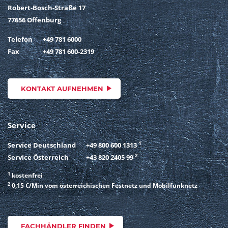
Robert-Bosch-Straße 17
77656 Offenburg
Telefon
+49 781 6000
Fax
+49 781 600-2319
KONTAKT AUFNEHMEN
Service
1
Service Deutschland
+49 800 600 1313
2
Service Österreich
+43 820 2405 99
1
kostenfrei
2
0,15 €/Min vom österreichischen Festnetz und Mobilfunknetz
FACHHÄNDLER FINDEN