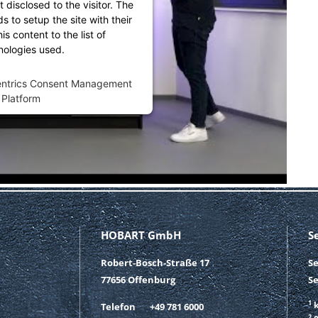
t disclosed to the visitor. The
 to setup the site with their
s content to the list of
nologies used.
entrics Consent Management
Platform
HOBART GmbH
S
Robert-Bosch-Straße 17
S
77656 Offenburg
Se
1
k
Telefon
+49 781 6000
2