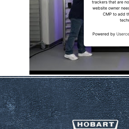
trackers that are no
website owner needs
CMP to add thi
tech
Powered by
Userc