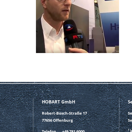
HOBART GmbH
S
Robert-Bosch-Straße 17
S
77656 Offenburg
Se
1
k
Telefon
+49 781 6000