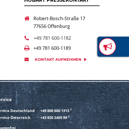
HOBART PRESSEKONTAKT
Robert-Bosch-Straße 17
77656 Offenburg
+49 781 600-1182
+49 781 600-1189
KONTAKT AUFNEHMEN
ervice
1
ervice Deutschland
+49 800 600 1313
2
rvice Österreich
+43 820 2405 99
ostenfrei