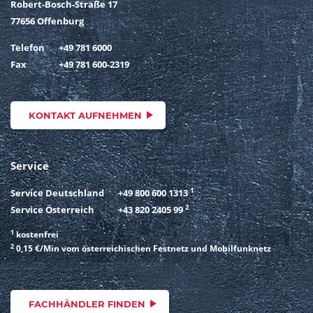
Robert-Bosch-Straße 17
77656 Offenburg
Telefon
+49 781 6000
Fax
+49 781 600-2319
KONTAKT AUFNEHMEN
Service
1
Service Deutschland
+49 800 600 1313
2
Service Österreich
+43 820 2405 99
1
kostenfrei
2
0,15 €/Min vom österreichischen Festnetz und Mobilfunknetz
FACHHÄNDLER FINDEN