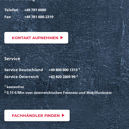
Telefon
+49 781 6000
Fax
+49 781 600-2319
KONTAKT AUFNEHMEN
Service
1
Service Deutschland
+49 800 600 1313
2
Service Österreich
+43 820 2405 99
1
kostenfrei
2
0,15 €/Min vom österreichischen Festnetz und Mobilfunknetz
FACHHÄNDLER FINDEN