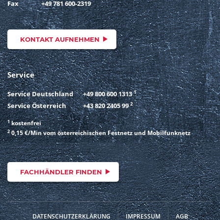
Fax
+49 781 600-2319
KONTAKT AUFNEHMEN
Service
1
Service Deutschland
+49 800 600 1313
2
Service Österreich
+43 820 2405 99
1
kostenfrei
2
0,15 €/Min vom österreichischen Festnetz und Mobilfunknetz
FACHHÄNDLER FINDEN
DATENSCHUTZERKLÄRUNG
IMPRESSUM
AGB