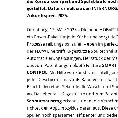
die Ressourcen spart und Spülabläufe noch 
gestaltet. Dafür erhielt sie den INTERNORG
Zukunftspreis 2025.
Offenburg, 17. März 2025 – Die neue HOBART 
ein Power-Paket für jede Küche und sorgt dafü
Prozesse reibungslos laufen – eben im perfekt
der FLOW Line trifft KI-gestützte Spültechnik 
Automatisierungslösungen. Herzstück der Mas
das zum Patent angemeldete Feature
SMART 
CONTROL
. Mit Hilfe von künstlicher Intellige
jedes Geschirrteil, das aufs Band gestellt wird
Bruchteilen einer Sekunde die Wasch- und S
an. Das ebenfalls KI-gestützte und zum Pate
Schmutzaustrag
erkennt zudem die Versch
richtet den Abpumpzyklus daran aus. Diese u
Spülen noch sparsamer, effizienter und bedien