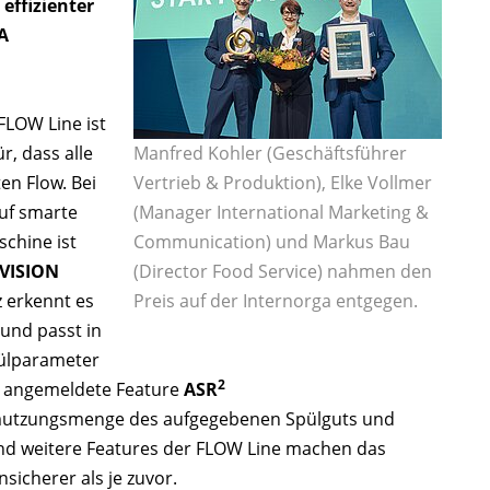
effizienter
A
FLOW Line ist
r, dass alle
Manfred Kohler (Geschäftsführer
en Flow. Bei
Vertrieb & Produktion), Elke Vollmer
auf smarte
(Manager International Marketing &
chine ist
Communication) und Markus Bau
VISION
(Director Food Service) nahmen den
nz erkennt es
Preis auf der Internorga entgegen.
 und passt in
pülparameter
2
nt angemeldete Feature
ASR
mutzungsmenge des aufgegebenen Spülguts und
nd weitere Features der FLOW Line machen das
sicherer als je zuvor.