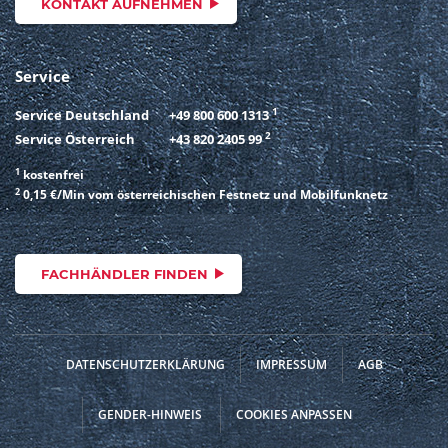
KONTAKT AUFNEHMEN
Service
1
Service Deutschland
+49 800 600 1313
2
Service Österreich
+43 820 2405 99
1
kostenfrei
2
0,15 €/Min vom österreichischen Festnetz und Mobilfunknetz
FACHHÄNDLER FINDEN
DATENSCHUTZERKLÄRUNG
IMPRESSUM
AGB
GENDER-HINWEIS
COOKIES ANPASSEN