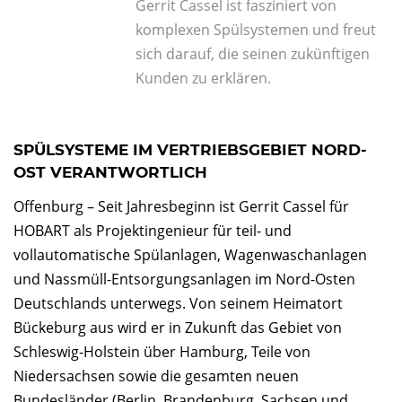
Gerrit Cassel ist fasziniert von
komplexen Spülsystemen und freut
sich darauf, die seinen zukünftigen
Kunden zu erklären.
SPÜLSYSTEME IM VERTRIEBSGEBIET NORD-
OST VERANTWORTLICH
Offenburg – Seit Jahresbeginn ist Gerrit Cassel für
HOBART als Projektingenieur für teil- und
vollautomatische Spülanlagen, Wagenwaschanlagen
und Nassmüll-Entsorgungsanlagen im Nord-Osten
Deutschlands unterwegs. Von seinem Heimatort
Bückeburg aus wird er in Zukunft das Gebiet von
Schleswig-Holstein über Hamburg, Teile von
Niedersachsen sowie die gesamten neuen
Bundesländer (Berlin, Brandenburg, Sachsen und