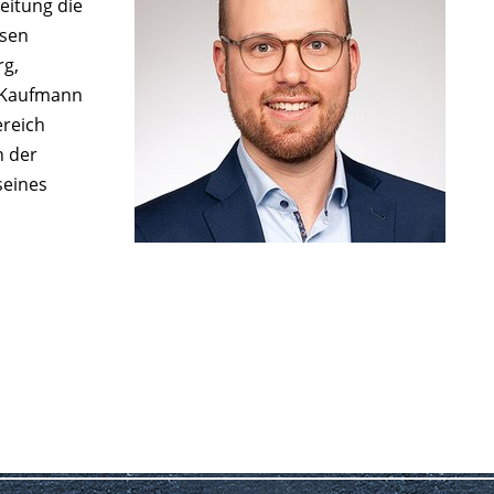
eitung die
hsen
rg,
r Kaufmann
ereich
n der
seines