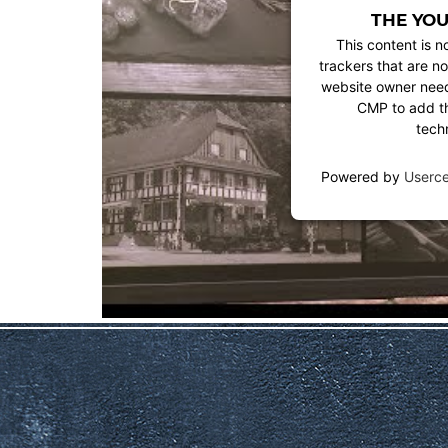
THE YOU
This content is n
trackers that are no
website owner needs
CMP to add thi
tech
Powered by
Userc