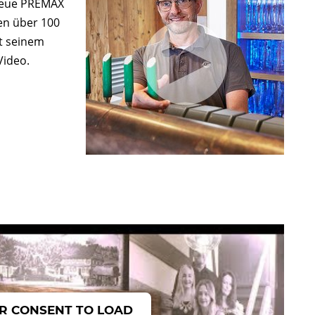
 neue PREMAX
en über 100
it seinem
 Video.
R CONSENT TO LOAD