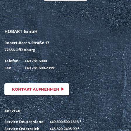
HOBART GmbH
Robert-Bosch-Straße 17
77656 Offenburg
Telefon
+49 781 6000
Fax
+49 781 600-2319
KONTAKT AUFNEHMEN
Service
1
Service Deutschland
+49 800 600 1313
2
Service Österreich
+43 820 2405 99