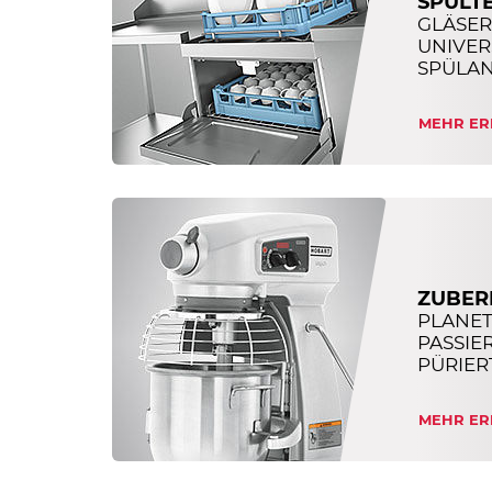
SPÜLT
GLÄSER-
UNIVER
SPÜLANL
MEHR ER
ZUBER
PLANE
PASSIE
PÜRIERT
MEHR ER