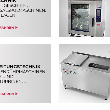
ECHNIK
, GESCHIRR-,
SALSPÜLMASCHINEN,
AGEN, ...
FAHREN
EITUNGSTECHNIK
TENRÜHRMASCHINEN,
R- UND
URBINEN, ...
FAHREN