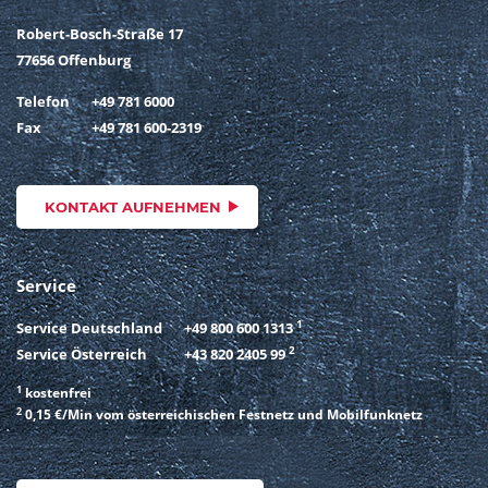
Robert-Bosch-Straße 17
77656 Offenburg
Telefon
+49 781 6000
Fax
+49 781 600-2319
KONTAKT AUFNEHMEN
Service
1
Service Deutschland
+49 800 600 1313
2
Service Österreich
+43 820 2405 99
1
kostenfrei
2
0,15 €/Min vom österreichischen Festnetz und Mobilfunknetz