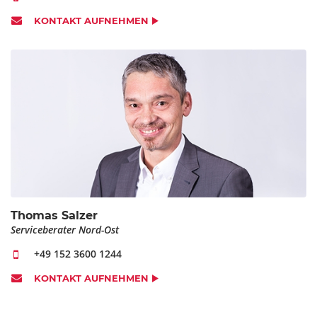
KONTAKT AUFNEHMEN
Ich willige mit dem Absenden des Formulars ein, dass meine
Daten zum Zwecke der Kontaktaufnahme oder zur
Bearbeitung der Anfrage verarbeitet werden. Ich beachte und
akzeptiere hiermit auch die Hinweise und Erläuterungen in
der
Datenschutzerklärung
.
* Pflichtfelder
SENDEN
Thomas Salzer
Serviceberater Nord-Ost
+49 152 3600 1244
KONTAKT AUFNEHMEN