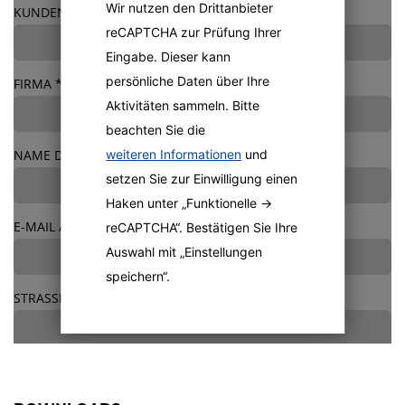
Wir nutzen den Drittanbieter
KUNDENNUMMER
reCAPTCHA zur Prüfung Ihrer
Eingabe. Dieser kann
persönliche Daten über Ihre
FIRMA
*
Aktivitäten sammeln. Bitte
beachten Sie die
NAME DES BESTELLERS
weiteren Informationen
und
setzen Sie zur Einwilligung einen
Haken unter „Funktionelle ->
E-MAIL ADRESSE
*
reCAPTCHA“. Bestätigen Sie Ihre
Auswahl mit „Einstellungen
speichern“.
STRASSE + HAUSNUMMER
*
POSTLEITZAHL + ORT
*