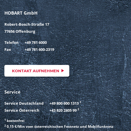
HOBART GmbH
Robert-Bosch-Straße 17
77656 Offenburg
Telefon
+49 781 6000
Fax
+49 781 600-2319
KONTAKT AUFNEHMEN
Service
1
Service Deutschland
+49 800 600 1313
2
Service Österreich
+43 820 2405 99
1
kostenfrei
2
0,15 €/Min vom österreichischen Festnetz und Mobilfunknetz