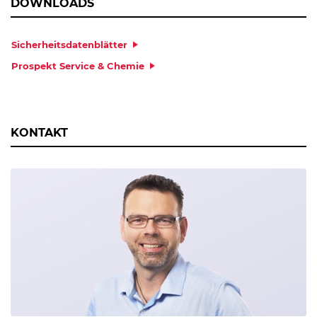
DOWNLOADS
Sicherheitsdatenblätter
Prospekt Service & Chemie
IHRE BESTELLUNG
REINIGER - FLÜSSIG
KONTAKT
MENGE
REINIGER - FEST
MENGE