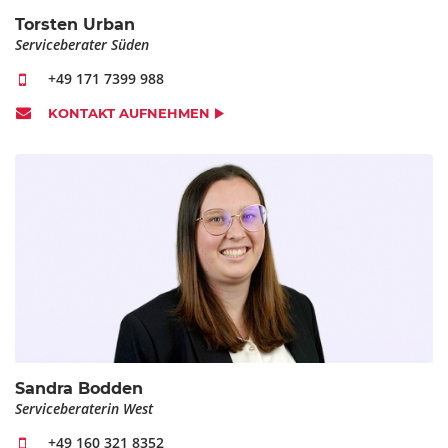
KLARSPÜLER - FLÜSSIG
Torsten Urban
Serviceberater Süden
+49 171 7399 988
MENGE
KONTAKT AUFNEHMEN
IHR STANDARDPRODUKT IST NICHT DABEI?
Hinterlassen Sie uns gerne eine Nachricht mit Bezeichnung,
Gebindegröße und Bestellmenge.
NACHRICHT
Sandra Bodden
Serviceberaterin West
+49 160 321 8352