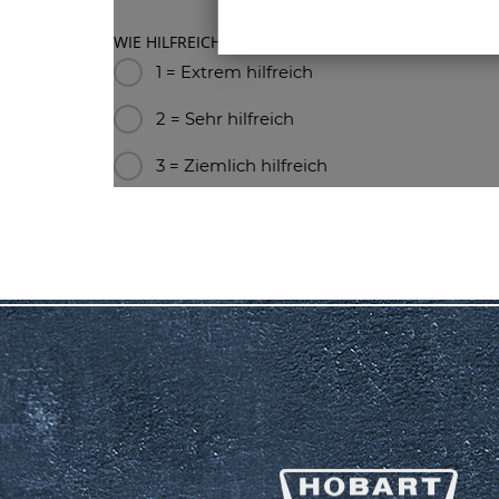
WIE HILFREICH EMPFINDEN SIE DEN HOBART SERVI
1 = Extrem hilfreich
2 = Sehr hilfreich
3 = Ziemlich hilfreich
4 = Nicht so hilfreich
5 = Gar nicht hilfreich
FEEDBACK/ANMERKUNGEN: