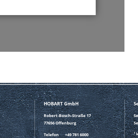
CEPOINT?
HOBART GmbH
S
Robert-Bosch-Straße 17
S
77656 Offenburg
Se
1
k
Telefon
+49 781 6000