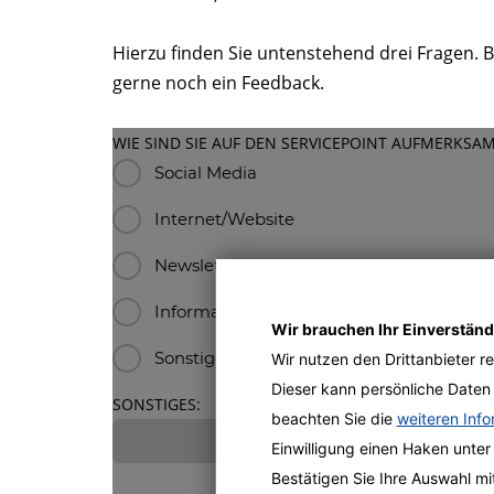
Hierzu finden Sie untenstehend drei Fragen. B
gerne noch ein Feedback.
WIE SIND SIE AUF DEN SERVICEPOINT AUFMERKS
Social Media
Internet/Website
Newsletter
Informationsflyer in der Maschine
Wir brauchen Ihr Einverständ
Sonstiges
Wir nutzen den Drittanbieter 
Dieser kann persönliche Daten 
SONSTIGES:
beachten Sie die
weiteren Inf
Einwilligung einen Haken unter
Bestätigen Sie Ihre Auswahl mit