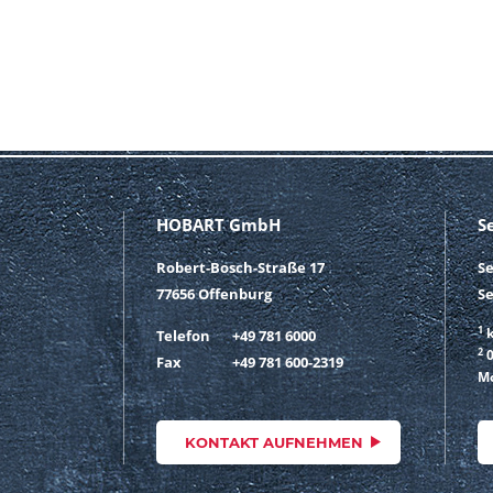
HOBART GmbH
S
Robert-Bosch-Straße 17
S
77656 Offenburg
Se
1
k
Telefon
+49 781 6000
2
0
Fax
+49 781 600-2319
Mo
KONTAKT AUFNEHMEN