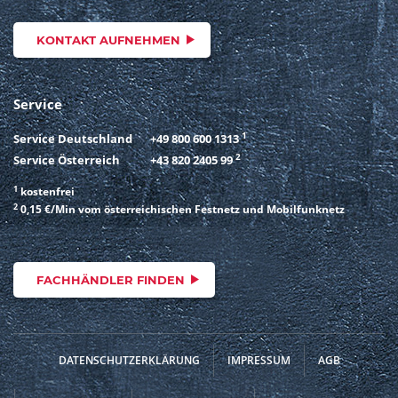
KONTAKT AUFNEHMEN
Service
1
Service Deutschland
+49 800 600 1313
2
Service Österreich
+43 820 2405 99
1
kostenfrei
2
0,15 €/Min vom österreichischen Festnetz und Mobilfunknetz
FACHHÄNDLER FINDEN
DATENSCHUTZERKLÄRUNG
IMPRESSUM
AGB