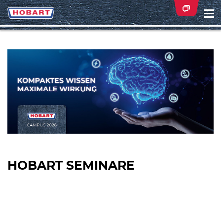
Na
ei
HOBART SEMINARE