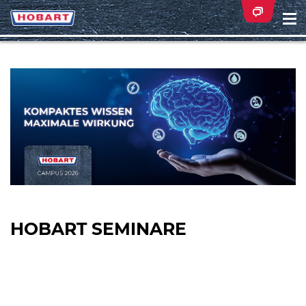
Na
ei
HOBART SEMINARE