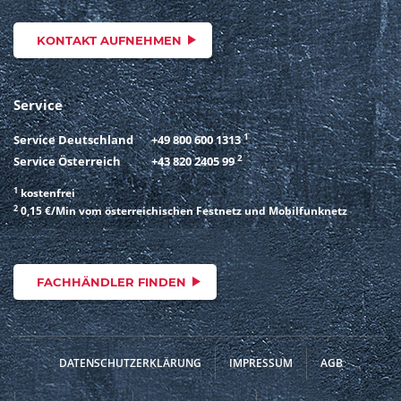
KONTAKT AUFNEHMEN
Service
1
Service Deutschland
+49 800 600 1313
2
Service Österreich
+43 820 2405 99
1
kostenfrei
2
0,15 €/Min vom österreichischen Festnetz und Mobilfunknetz
FACHHÄNDLER FINDEN
DATENSCHUTZERKLÄRUNG
IMPRESSUM
AGB