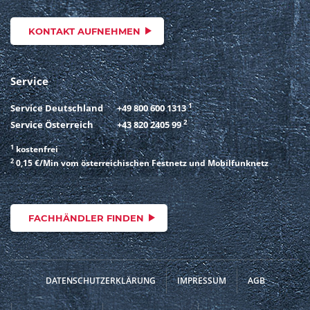
KONTAKT AUFNEHMEN
Service
1
Service Deutschland
+49 800 600 1313
2
Service Österreich
+43 820 2405 99
1
kostenfrei
2
0,15 €/Min vom österreichischen Festnetz und Mobilfunknetz
FACHHÄNDLER FINDEN
DATENSCHUTZERKLÄRUNG
IMPRESSUM
AGB