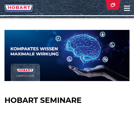
Na
ei
HOBART SEMINARE