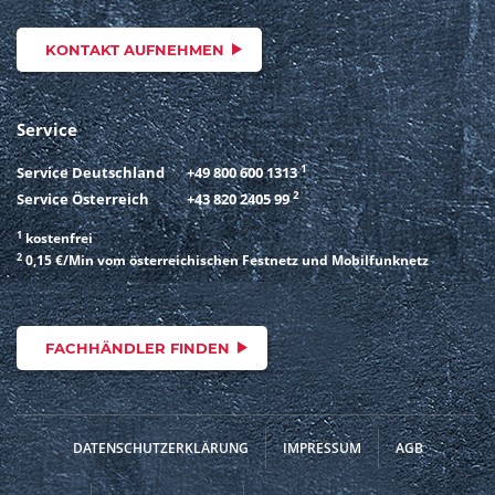
KONTAKT AUFNEHMEN
Service
1
Service Deutschland
+49 800 600 1313
2
Service Österreich
+43 820 2405 99
1
kostenfrei
2
0,15 €/Min vom österreichischen Festnetz und Mobilfunknetz
FACHHÄNDLER FINDEN
DATENSCHUTZERKLÄRUNG
IMPRESSUM
AGB