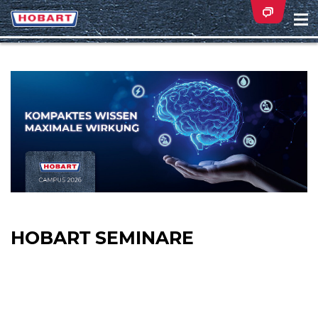
Na
ei
HOBART SEMINARE