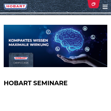
Na
ei
HOBART SEMINARE