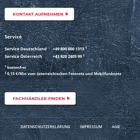
KONTAKT AUFNEHMEN
Service
1
Service Deutschland
+49 800 600 1313
2
Service Österreich
+43 820 2405 99
1
kostenfrei
2
0,15 €/Min vom österreichischen Festnetz und Mobilfunknetz
FACHHÄNDLER FINDEN
DATENSCHUTZERKLÄRUNG
IMPRESSUM
AGB