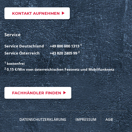
KONTAKT AUFNEHMEN
Service
1
Service Deutschland
+49 800 600 1313
2
Service Österreich
+43 820 2405 99
1
kostenfrei
2
0,15 €/Min vom österreichischen Festnetz und Mobilfunknetz
FACHHÄNDLER FINDEN
DATENSCHUTZERKLÄRUNG
IMPRESSUM
AGB