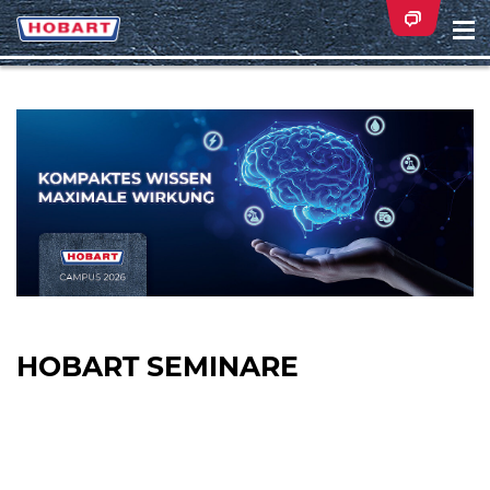
Na
ei
HOBART SEMINARE