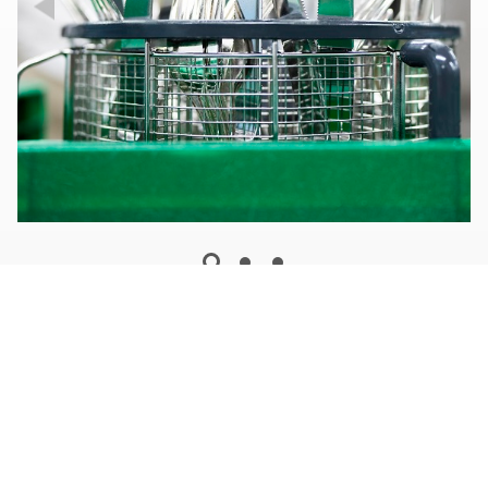
HOBART Technik für großes Spülaufkommen
Das Porzellan aus den Restaurants sowie Töpfe und
Utensilien werden in der Hauptspülküche mit einer
HOBART
Bandspülmaschine FTNi
gereinigt. Hier arbeiten im
Wechsel zehn Personen, die die Prozesse kennen und die
Technik versiert bedienen können. Einer von ihnen ist
Joaquim R. der Portugiese ist seit über 15 Jahren im Bareiss