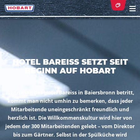
Na
ei
HOTEL BAREISS SETZT SEIT
BEGINN AUF HOBART
Wenn man das Hotel Bareiss in Baiersbronn betritt,
kommt man nicht umhin zu bemerken, dass jeder
Mitarbeitende uneingeschränkt freundlich und
herzlich ist. Die Willkommenskultur wird hier von
jedem der 300 Mitarbeitenden gelebt – vom Direktor
bis zum Gärtner. Selbst in der Spülküche wird