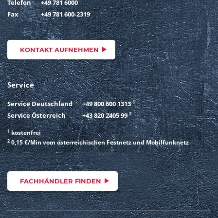
Telefon
+49 781 6000
Fax
+49 781 600-2319
KONTAKT AUFNEHMEN
Service
1
Service Deutschland
+49 800 600 1313
2
Service Österreich
+43 820 2405 99
1
kostenfrei
2
0,15 €/Min vom österreichischen Festnetz und Mobilfunknetz
FACHHÄNDLER FINDEN