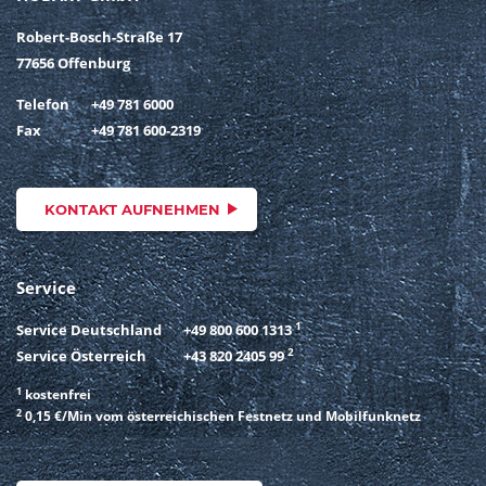
Robert-Bosch-Straße 17
77656 Offenburg
Telefon
+49 781 6000
Fax
+49 781 600-2319
KONTAKT AUFNEHMEN
Service
1
Service Deutschland
+49 800 600 1313
2
Service Österreich
+43 820 2405 99
1
kostenfrei
2
0,15 €/Min vom österreichischen Festnetz und Mobilfunknetz