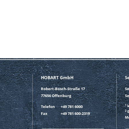
HOBART GmbH
S
Robert-Bosch-Straße 17
S
77656 Offenburg
Se
1
k
Telefon
+49 781 6000
2
0
Fax
+49 781 600-2319
Mo