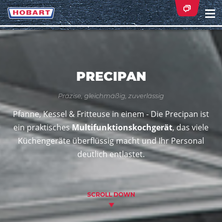
Na
ei
PRECIPAN
Präzise, gleichmäßig, zuverlässig
Pfanne, Kessel & Fritteuse in einem - Die Precipan ist
ein praktisches
Multifunktionskochgerät
, das viele
Küchengeräte überflüssig macht und Ihr Personal
deutlich entlastet.
SCROLL DOWN