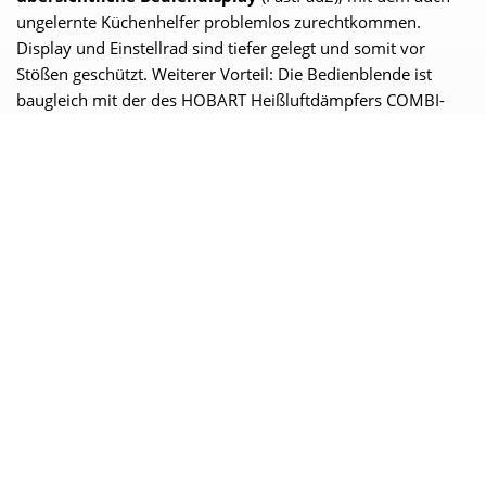
ungelernte Küchenhelfer problemlos zurechtkommen.
Display und Einstellrad sind tiefer gelegt und somit vor
Stößen geschützt. Weiterer Vorteil: Die Bedienblende ist
baugleich mit der des HOBART Heißluftdämpfers COMBI-
plus.
Ihre Vorteile
Farbdisplay mit Bildsteuerung und Bedienrad
Intuitives, leicht verständliches Bedienkonzept
3 Bedienarten: Manuell, Auto, Service
Schneller Temperaturwechsel (in Zonen)
Kochprozess startet in nur 3 Sekunden
Umfangreiche Rezeptdatenbank und einfacher Wechsel
der Programme
Frontaler Zugang: Techniker haben leichten Zugang für
die Wartung des Gerätes - kein Abrücken nötig
Robuster Displayschutz