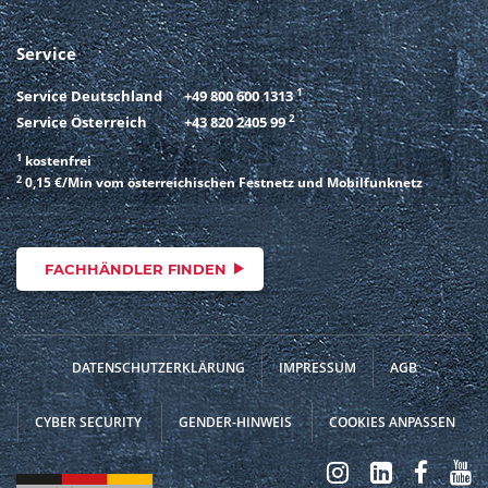
Service
1
Service Deutschland
+49 800 600 1313
2
Service Österreich
+43 820 2405 99
1
kostenfrei
2
0,15 €/Min vom österreichischen Festnetz und Mobilfunknetz
FACHHÄNDLER FINDEN
DATENSCHUTZERKLÄRUNG
IMPRESSUM
AGB
CYBER SECURITY
GENDER-HINWEIS
COOKIES ANPASSEN