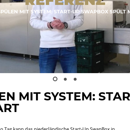
ÜLEN MIT SYSTEM: START-UP SWAPBOX SPÜLT 
N MIT SYSTEM: STA
ART
o Tag kann das niederländische Start-Up SwapBox in