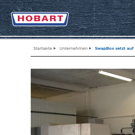
Startseite
Unternehmen
SwapBox setzt au
Zurück