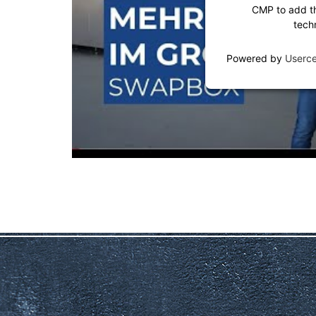
CMP to add thi
tech
Powered by
Userc