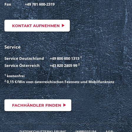
Fax
+49 781 600-2319
KONTAKT AUFNEHMEN
Service
1
Service Deutschland
+49 800 600 1313
2
Service Österreich
+43 820 2405 99
1
kostenfrei
2
0,15 €/Min vom österreichischen Festnetz und Mobilfunknetz
FACHHÄNDLER FINDEN
DATENSCHUTZERKLÄRUNG
IMPRESSUM
AGB