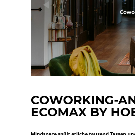
Cowor
COWORKING-AN
ECOMAX BY HO
Mindspace spült etliche tausend Tassen un