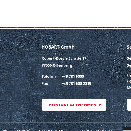
HOBART GmbH
S
Robert-Bosch-Straße 17
S
77656 Offenburg
Se
1
k
Telefon
+49 781 6000
2
0
Fax
+49 781 600-2319
Mo
KONTAKT AUFNEHMEN