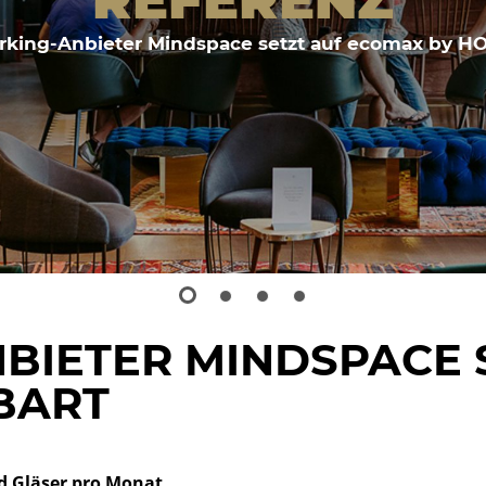
king-Anbieter Mindspace setzt auf ecomax by 
BIETER MINDSPACE 
BART
d Gläser pro Monat